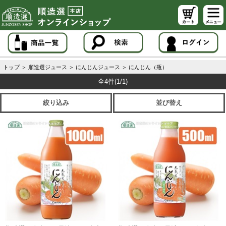
トップ
＞
順造選ジュース
＞
にんじんジュース
＞
にんじん（瓶）
全4件
(1/1)
絞り込み
並び替え