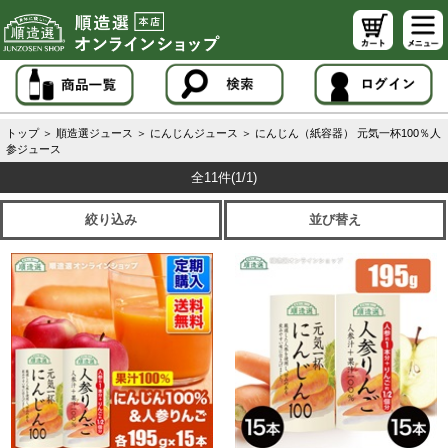
トップ
＞
順造選ジュース
＞
にんじんジュース
＞
にんじん（紙容器） 元気一杯100％人
参ジュース
全11件
(1/1)
絞り込み
並び替え