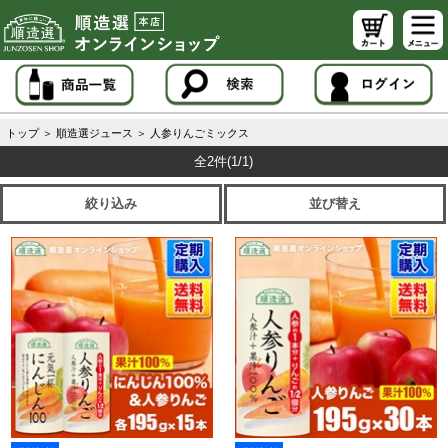
トップ
＞
順造選ジュース
＞
人参りんごミックス
全2件
(1/1)
絞り込み
並び替え