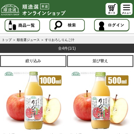
トップ
＞
順造選ジュース
＞
すりおろしりんご汁
全4件
(1/1)
絞り込み
並び替え