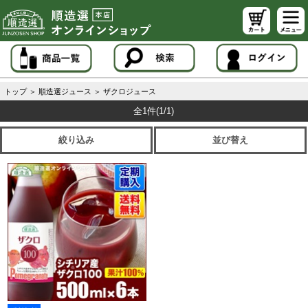
トップ
＞
順造選ジュース
＞
ザクロジュース
全1件
(1/1)
絞り込み
並び替え