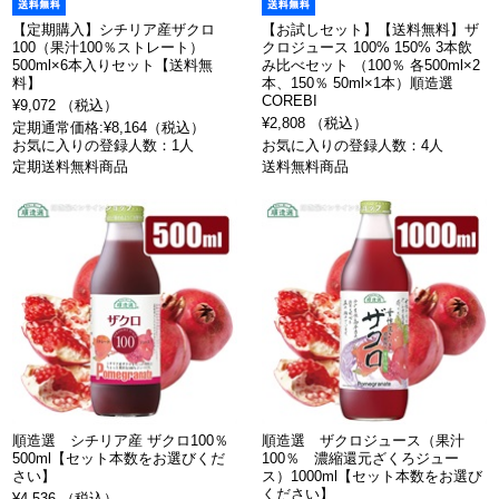
【定期購入】シチリア産ザクロ
【お試しセット】【送料無料】ザ
100（果汁100％ストレート）
クロジュース 100% 150% 3本飲
500ml×6本入りセット【送料無
み比べセット （100％ 各500ml×2
料】
本、150％ 50ml×1本）順造選
COREBI
¥9,072 （税込）
¥2,808 （税込）
定期通常価格:¥8,164（税込）
お気に入りの登録人数：1人
お気に入りの登録人数：4人
定期送料無料商品
送料無料商品
順造選 シチリア産 ザクロ100％
順造選 ザクロジュース（果汁
500ml【セット本数をお選びくだ
100％ 濃縮還元ざくろジュー
さい】
ス）1000ml【セット本数をお選び
ください】
¥4,536 （税込）