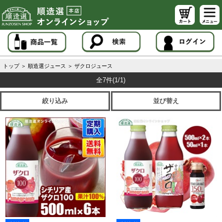
トップ
＞
順造選ジュース
＞
ザクロジュース
全7件
(1/1)
絞り込み
並び替え