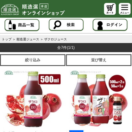
トップ
＞
順造選ジュース
＞
ザクロジュース
全7件
(1/1)
絞り込み
並び替え