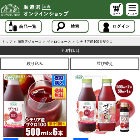
トップ
＞
順造選ジュース
＞
ザクロジュース
＞
シチリア産100％ザクロ
全3件
(1/1)
絞り込み
並び替え