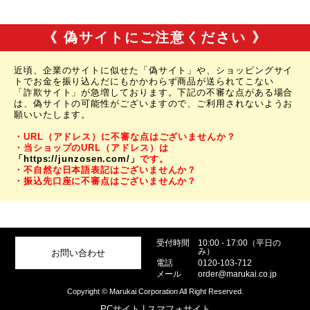
《 偽サイトにご注意ください 》
近頃、企業のサイトに似せた「偽サイト」や、ショッピングサイ
トでお金を振り込んだにもかかわらず商品が送られてこない
「詐欺サイト」が急増しております。下記の不審な点がある場合
は、偽サイトの可能性がございますので、ご利用されないようお
願いいたします。
・URL（アドレス）に不審な点はございませんか？
・当ショップのURL（アドレス）は
「https://junzosen.com/」
です。
・不自然な日本語表記はございませんか？
・振込先口座に不審点はございませんか？
受付時間
10:00 - 17:00（平日の
み）
お問い合わせ
電話
0120-103-712
メール
order@marukai.co.jp
Copyright © Marukai Corporation All Right Reserved.
PCサイト
| スマフォサイト