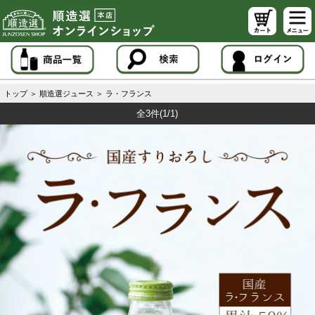
トップ
＞
順造選ジュース
＞
ラ・フランス
全3件
(1/1)