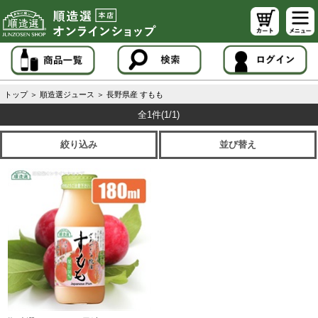
トップ
＞
順造選ジュース
＞
長野県産 すもも
全1件
(1/1)
絞り込み
並び替え