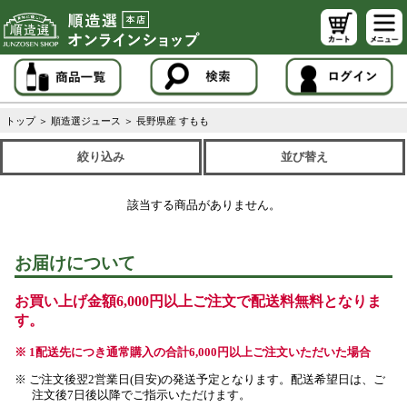
トップ
＞
順造選ジュース
＞
長野県産 すもも
絞り込み
並び替え
該当する商品がありません。