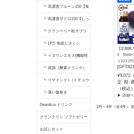
【すっきりキナ酸】
無添加カシスジュース【く
┗ 高濃度プルーン150【食
っきりアントシアニン】
物繊維&鉄分】プルーンジ
┗ 高濃度ザクロ150【しっ
ュース
かりエラグ酸】無添加
┗ クランベリー粒サプリ
┗ LPS 免疫ビタミン
【定期購入
0 50ml
┗ イヌリンエキス(機能性
り313.2
[GFT821
食品)
┗ 巡源（酵素ドリンク）
¥9,07
┗ リマインド+（イチョウ
定期通常
（税込
葉サプリ）
┗ 薄い腹巻き
▶ 詳細
Dean&co.ドリンク
1件～4件（全4
クランクリン ソフトゼリー
お試しセット