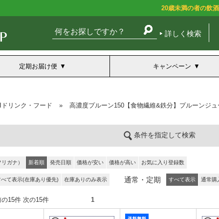
20歳未満の者の飲
詳しく検索
定期お届け便
キャンペーン
BIドリンク・フード
»
高濃度プルーン150【食物繊維&鉄分】プルーンジュ
条件を指定して検索
フリガナ）
新着順
発売日順
価格が安い
価格が高い
お気に入り登録数
通常・定期
すべて表示(在庫あり優先)
在庫ありのみ表示
すべて表示
通常購
件） 前の15件 次の15件
1