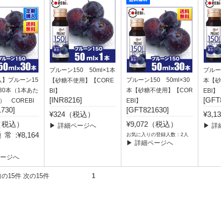
プルーン150 50ml×1本
プルーン
】プルーン15
プルーン150 50ml×30
【砂糖不使用】【CORE
本【砂
×30本（1本あた
本【砂糖不使用】【COR
BI】
EBI】
[INR8216]
[GFT
円） COREBI
EBI】
730]
[GFT821630]
¥324（税込）
¥3,
2（税込）
¥9,072（税込）
▶ 詳細ページへ
▶ 詳
:¥8,164
お気に入りの登録人数：2人
▶ 詳細ページへ
）
ページへ
件） 前の15件 次の15件
1