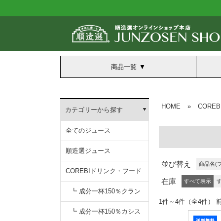
商品一覧
HOME
»
CORE
カテゴリーから探す
全てのジュース
順造選ジュース
並び替え
商品名(
COREBIドリンク・フード
在庫
すべて表示
┗ 成分一杯150％クラン
1件～4件（全4
無添加クランベリー150
┗ 成分一杯150％カシス