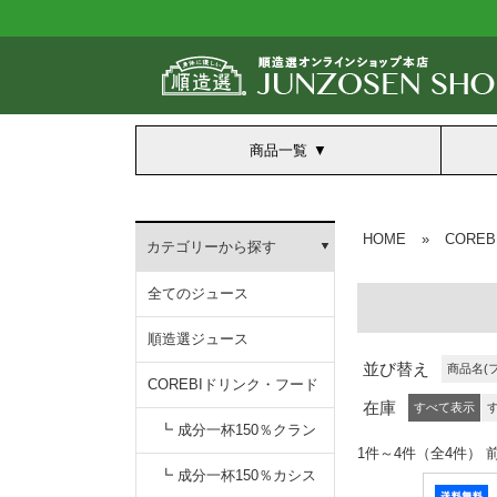
商品一覧
HOME
»
CORE
カテゴリーから探す
全てのジュース
順造選ジュース
並び替え
商品名(
COREBIドリンク・フード
在庫
すべて表示
┗ 成分一杯150％クラン
1件～4件（全4
無添加クランベリー150
┗ 成分一杯150％カシス