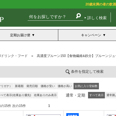
20歳未満の者の飲
詳しく検索
定期お届け便
キャンペーン
BIドリンク・フード
»
高濃度プルーン150【食物繊維&鉄分】プルーンジュ
条件を指定して検索
フリガナ）
新着順
発売日順
価格が安い
価格が高い
お気に入り登録数
通常・定期
すべて表示(在庫あり優先)
在庫ありのみ表示
すべて表示
通常購
件） 前の15件 次の15件
1