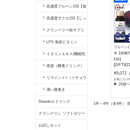
【すっきりキナ酸】
無添加カシスジュース【く
┗ 高濃度プルーン150【食
っきりアントシアニン】
物繊維&鉄分】プルーンジ
┗ 高濃度ザクロ150【しっ
ュース
かりエラグ酸】無添加
┗ クランベリー粒サプリ
┗ LPS 免疫ビタミン
プルーン15
本【砂糖
┗ イヌリンエキス(機能性
EBI】
[GFT821
食品)
┗ 巡源（酵素ドリンク）
¥9,07
┗ リマインド+（イチョウ
お気に入り
▶ 詳細
葉サプリ）
┗ 薄い腹巻き
Dean&co.ドリンク
1件～4件（全4
クランクリン ソフトゼリー
お試しセット