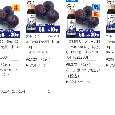
プルーン150 50ml×10
プルーン
0 50ml×30
【定期購入】プルーン15
本【砂糖不使用】【COR
【砂糖
不使用】【COR
0 50ml×30本（1本あた
EBI】
BI】
[GFT821610]
[INR
り313.2円） COREBI
630]
[GFT821730]
¥3,132（税込）
¥32
2（税込）
¥9,072（税込）
▶ 詳細ページへ
▶ 詳
定期通常:¥8,164
の登録人数：2人
ページへ
（税込）
▶ 詳細ページへ
件） 前の15件 次の15件
1