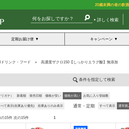
20歳未満の者の飲
詳しく検索
定期お届け便
キャンペーン
BIドリンク・フード
»
高濃度ザクロ150【しっかりエラグ酸】無添加
条件を指定して検索
フリガナ）
新着順
発売日順
価格が安い
価格が高い
お気に入り登録数
通常・定期
すべて表示(在庫あり優先)
在庫ありのみ表示
すべて表示
通常購
件） 前の15件 次の15件
1