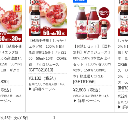
【砂糖不使用】しっかり
しっか
料】【砂糖不使
【お試しセット】【送料
エラグ酸 100％を超え
0％を
かりエラグ酸
無料】ザクロジュース 1
る高濃度1.5倍！ザクロ1
倍！ザク
超える高濃度1.5
00% 150% 3本飲み比べ
50 50ml×10本 CORE
本 飲
50 50ml×3
セット （100％ 各500ml
BI ザクロジュース
ORE
[GFT821810]
REBI ザクロ
×2本、150％ 50ml×1
ス ジ
本）順造選 COREBI
0％ 
¥3,132（税込）
830]
[GFT61056]
方 co
お気に入りの登録人数：6人
[INR
▶ 詳細ページへ
2（税込）
¥2,808（税込）
¥32
の登録人数：15人
お気に入りの登録人数：4人
ページへ
▶ 詳細ページへ
お気に
▶ 詳
件） 前の15件 次の15件
1