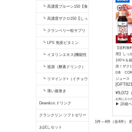
【すっきりキナ酸】
無添加カシスジュース【く
┗ 高濃度プルーン150【食
っきりアントシアニン】
物繊維&鉄分】プルーンジ
┗ 高濃度ザクロ150【しっ
ュース
かりエラグ酸】無添加
┗ クランベリー粒サプリ
┗ LPS 免疫ビタミン
【送料無
用】しっ
┗ イヌリンエキス(機能性
100％を
食品)
倍！ザクロ1
┗ 巡源（酵素ドリンク）
0本 CO
┗ リマインド+（イチョウ
ジュース
[GFT821
葉サプリ）
┗ 薄い腹巻き
¥9,07
お気に入り
Dean&co.ドリンク
▶ 詳細
クランクリン ソフトゼリー
1件～4件（全4
お試しセット