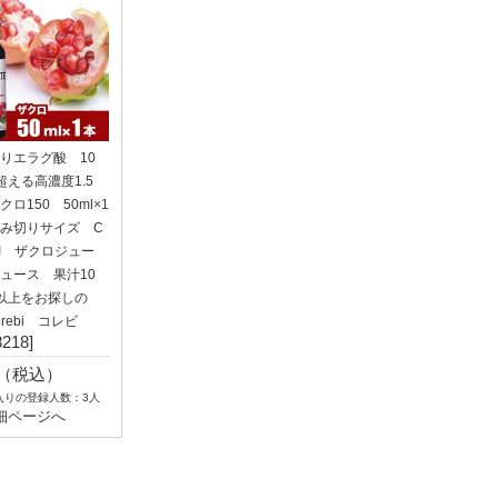
りエラグ酸 10
超える高濃度1.5
ロ150 50ml×1
み切りサイズ C
BI ザクロジュー
ュース 果汁10
以上をお探しの
rebi コレビ
8218]
4（税込）
入りの登録人数：3人
細ページへ