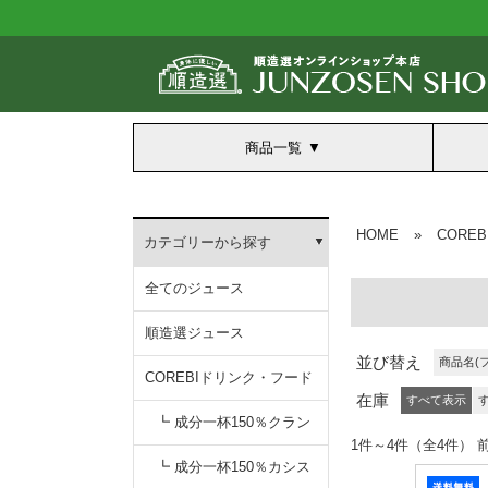
商品一覧
HOME
»
CORE
カテゴリーから探す
全てのジュース
順造選ジュース
並び替え
商品名(
COREBIドリンク・フード
在庫
すべて表示
┗ 成分一杯150％クラン
1件～4件（全4
無添加クランベリー150
┗ 成分一杯150％カシス