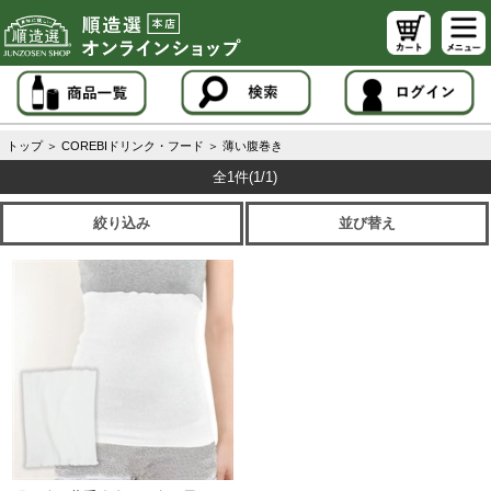
トップ
＞
COREBIドリンク・フード
＞
薄い腹巻き
全1件
(1/1)
絞り込み
並び替え