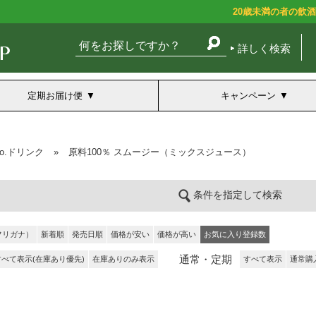
20歳未満の者の飲
詳しく検索
定期お届け便
キャンペーン
co.ドリンク
»
原料100％ スムージー（ミックスジュース）
条件を指定して検索
フリガナ）
新着順
発売日順
価格が安い
価格が高い
お気に入り登録数
通常・定期
すべて表示(在庫あり優先)
在庫ありのみ表示
すべて表示
通常購