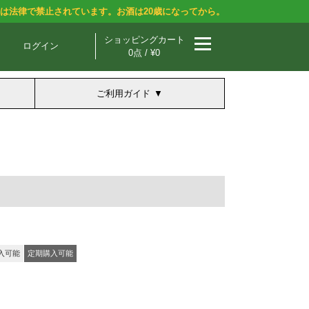
酒は法律で禁止されています。お酒は20歳になってから。
ショッピングカート
ログイン
0点 / ¥0
ご利用ガイド
入可能
定期購入可能