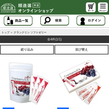
トップ
＞
クランクリン ソフトゼリー
全4件
(1/1)
絞り込み
並び替え