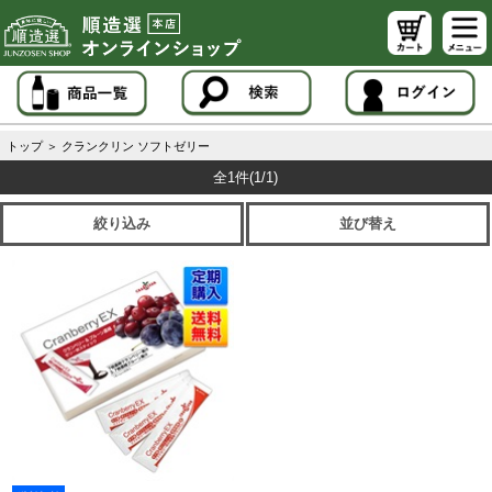
トップ
＞
クランクリン ソフトゼリー
全1件
(1/1)
絞り込み
並び替え