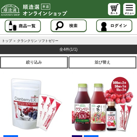
トップ
＞
クランクリン ソフトゼリー
全4件
(1/1)
絞り込み
並び替え