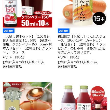
【お試し10本セット】【100％を
初回限定【お試し】にんじんジュ
超える高濃度！1．5倍】【砂糖不
ース 195g×15本【カートカン
使用】クランベリー150 50ml×10
（紙容器）】【送料無料】＊ラッ
本入りセット 【送料無料】クラン
ピング・のし不可 価格のわかる
ベリージュース
ものが入っております。
¥3,132 （税込）
¥3,240 （税込）
お気に入りの登録人数：15人
お気に入りの登録人数：3人
送料無料商品
送料無料商品