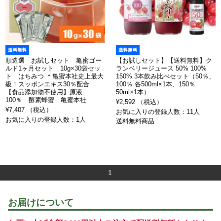
順造選 お試しセット 亀蜜ゴー
【お試しセット】【送料無料】ク
ルド1ヶ月セット 10g×30袋セッ
ランベリージュース 50% 100%
ト はちみつ ＊亀蜜本社史上最大
150% 3本飲み比べセット（50％、
級！スッポンエキス30％配合
100％ 各500ml×1本、150％
【食品添加物不使用】原液
50ml×1本）
100％ 酵素蜂蜜 亀蜜本社
¥2,592 （税込）
¥7,407 （税込）
お気に入りの登録人数：11人
お気に入りの登録人数：1人
送料無料商品
1