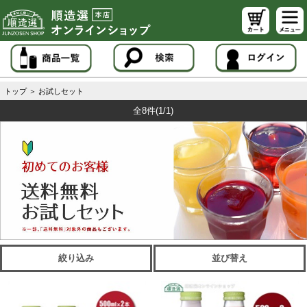
トップ
＞
お試しセット
全8件
(1/1)
絞り込み
並び替え