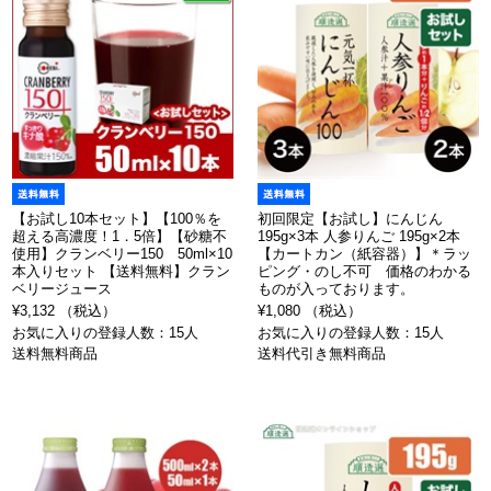
【お試し10本セット】【100％を
初回限定【お試し】にんじん
超える高濃度！1．5倍】【砂糖不
195g×3本 人参りんご 195g×2本
使用】クランベリー150 50ml×10
【カートカン（紙容器）】＊ラッ
本入りセット 【送料無料】クラン
ピング・のし不可 価格のわかる
ベリージュース
ものが入っております。
¥3,132 （税込）
¥1,080 （税込）
お気に入りの登録人数：15人
お気に入りの登録人数：15人
送料無料商品
送料代引き無料商品