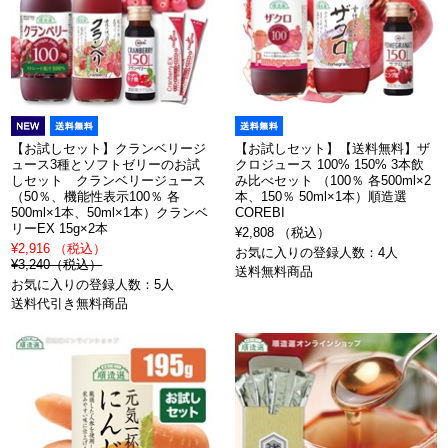
【お試しセット】クランベリージ
【お試しセット】【送料無料】ザ
ュース3種とソフトゼリーのお試
クロジュース 100% 150% 3本飲
しセット クランベリージュース
み比べセット （100％ 各500ml×2
（50％、機能性表示100％ 各
本、150％ 50ml×1本）順造選
500ml×1本、50ml×1本）クランベ
COREBI
リーEX 15g×2本
¥2,808 （税込）
¥2,916 （税込）
お気に入りの登録人数：4人
¥3,240（税込）
送料無料商品
お気に入りの登録人数：5人
送料代引き無料商品