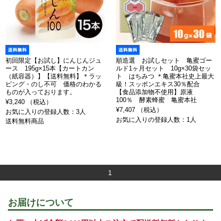
初回限定【お試し】にんじんジュ
順造選 お試しセット 亀蜜ゴー
ース 195g×15本【カートカン
ルド1ヶ月セット 10g×30袋セッ
（紙容器）】【送料無料】＊ラッ
ト はちみつ ＊亀蜜本社史上最大
ピング・のし不可 価格のわかる
級！スッポンエキス30％配合
ものが入っております。
【食品添加物不使用】原液
100％ 酵素蜂蜜 亀蜜本社
¥3,240 （税込）
¥7,407 （税込）
お気に入りの登録人数：3人
お気に入りの登録人数：1人
送料無料商品
1