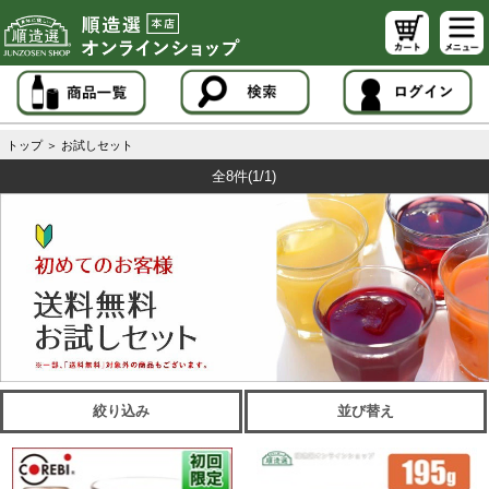
トップ
＞
お試しセット
全8件
(1/1)
絞り込み
並び替え