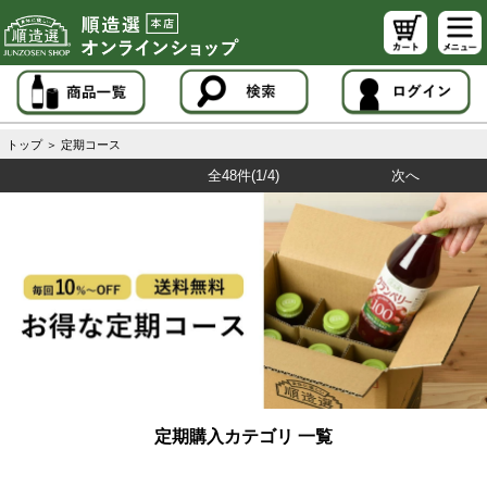
トップ
＞
定期コース
全48件
(1/4)
次へ