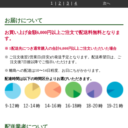
1 |
2
|
3
|
4
次へ