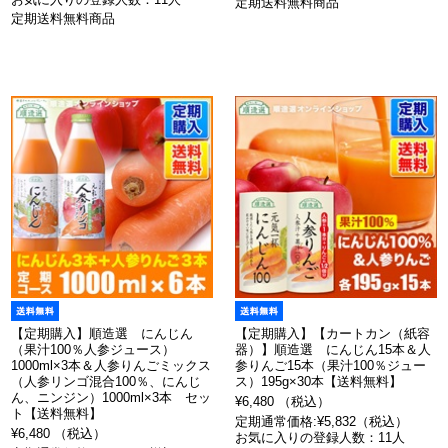
定期送料無料商品
定期送料無料商品
【定期購入】順造選 にんじん
【定期購入】【カートカン（紙容
（果汁100％人参ジュース）
器）】順造選 にんじん15本＆人
1000ml×3本＆人参りんごミックス
参りんご15本（果汁100％ジュー
（人参リンゴ混合100％、にんじ
ス）195g×30本【送料無料】
ん、ニンジン）1000ml×3本 セッ
¥6,480 （税込）
ト【送料無料】
定期通常価格:¥5,832（税込）
¥6,480 （税込）
お気に入りの登録人数：11人