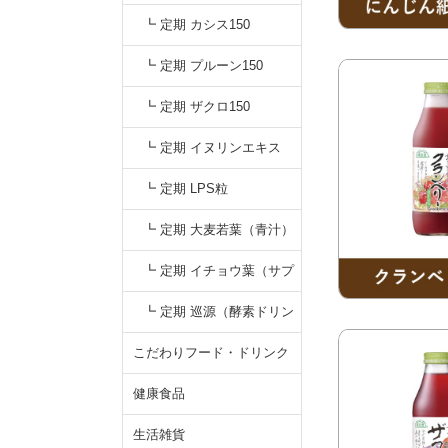
┗ 定期 カシス150
┗ 定期 プルーン150
┗ 定期 ザクロ150
┗ 定期 イヌリンエキス
┗ 定期 LPS粒
┗ 定期 大麦若葉（青汁）
┗ 定期 イチョウ葉（サプ
リ）
┗ 定期 巡源（酵素ドリン
ク）
こだわりフード・ドリンク
健康食品
生活雑貨