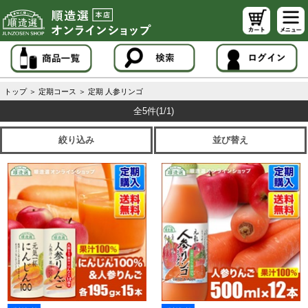
トップ
＞
定期コース
＞
定期 人参リンゴ
全5件
(1/1)
絞り込み
並び替え