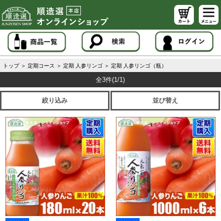
トップ
＞
定期コース
＞
定期 人参リンゴ
＞
定期 人参リンゴ（瓶）
全3件
(1/1)
絞り込み
並び替え