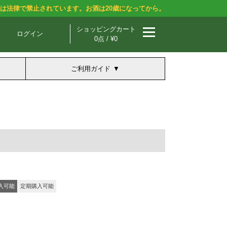
酒は法律で禁止されています。お酒は20歳になってから。
ショッピングカート
ログイン
0点 / ¥0
ご利用ガイド
入可能
定期購入可能