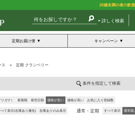
20歳未満の者の飲
詳しく検索
定期お届け便
キャンペーン
ース
»
定期 クランベリー
条件を指定して検索
フリガナ）
新着順
発売日順
価格が安い
価格が高い
お気に入り登録数
通常・定期
すべて表示(在庫あり優先)
在庫ありのみ表示
すべて表示
通常購