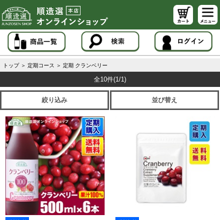
トップ
＞
定期コース
＞
定期 クランベリー
全10件
(1/1)
絞り込み
並び替え