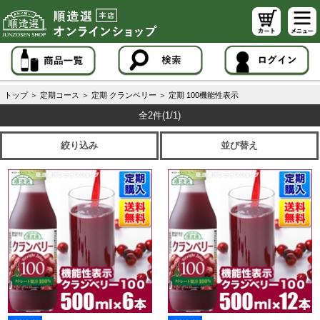
トップ
＞
定期コース
＞
定期 クランベリー
＞
定期 100機能性表示
全2件
(1/1)
絞り込み
並び替え