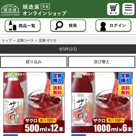
トップ
＞
定期コース
＞
定期 ザクロ
全5件
(1/1)
絞り込み
並び替え