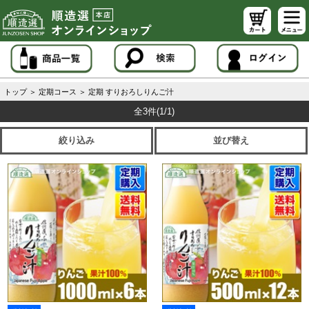
トップ
＞
定期コース
＞
定期 すりおろしりんご汁
全3件
(1/1)
絞り込み
並び替え