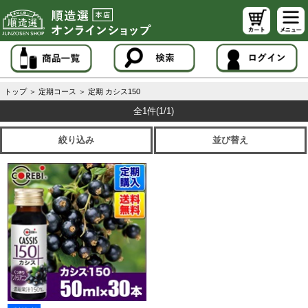
トップ
＞
定期コース
＞
定期 カシス150
全1件
(1/1)
絞り込み
並び替え