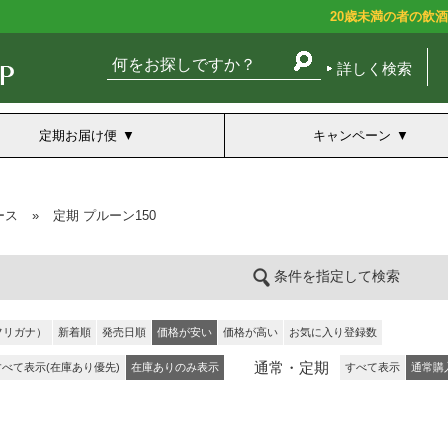
20歳未満の者の飲
詳しく検索
定期お届け便
キャンペーン
ース
»
定期 プルーン150
条件を指定して検索
フリガナ）
新着順
発売日順
価格が安い
価格が高い
お気に入り登録数
通常・定期
すべて表示(在庫あり優先)
在庫ありのみ表示
すべて表示
通常購