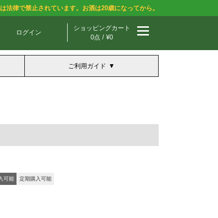
酒は法律で禁止されています。お酒は20歳になってから。
ショッピングカート
ログイン
0点 / ¥0
ご利用ガイド
入可能
定期購入可能