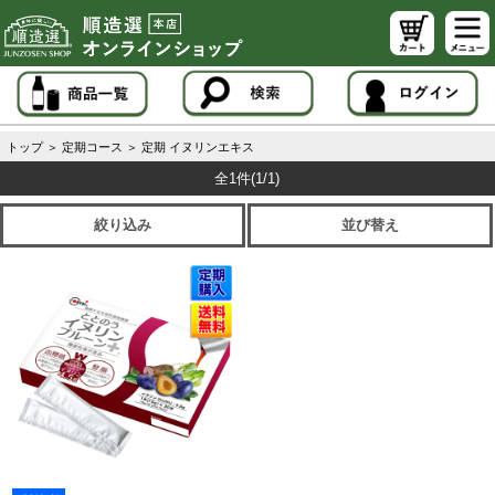
トップ
＞
定期コース
＞
定期 イヌリンエキス
全1件
(1/1)
絞り込み
並び替え