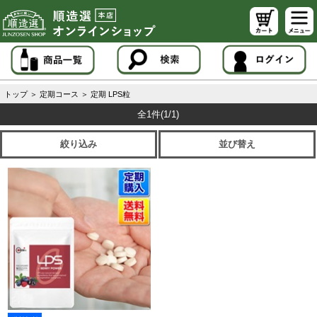
トップ
＞
定期コース
＞
定期 LPS粒
全1件
(1/1)
絞り込み
並び替え