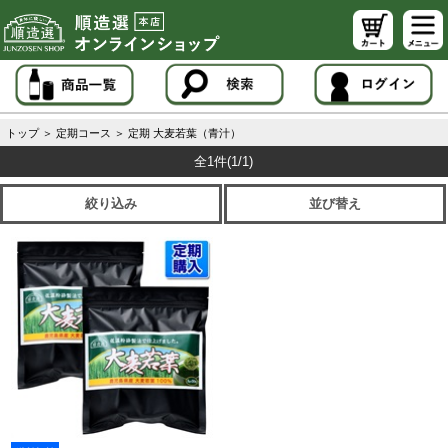
トップ
＞
定期コース
＞
定期 大麦若葉（青汁）
全1件
(1/1)
絞り込み
並び替え