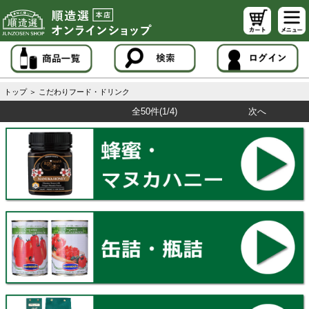
トップ
＞
こだわりフード・ドリンク
全50件
(1/4)
次へ