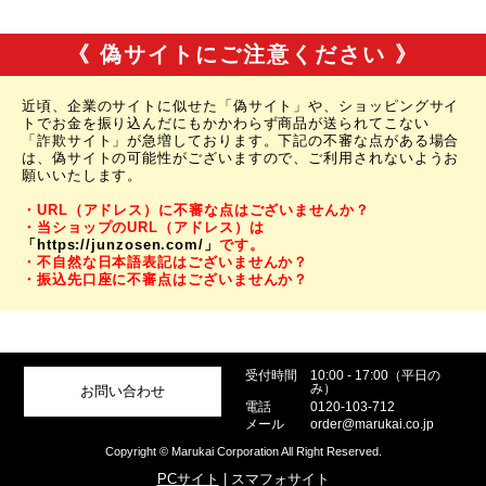
《 偽サイトにご注意ください 》
近頃、企業のサイトに似せた「偽サイト」や、ショッピングサイ
トでお金を振り込んだにもかかわらず商品が送られてこない
「詐欺サイト」が急増しております。下記の不審な点がある場合
は、偽サイトの可能性がございますので、ご利用されないようお
願いいたします。
・URL（アドレス）に不審な点はございませんか？
・当ショップのURL（アドレス）は
「https://junzosen.com/」
です。
・不自然な日本語表記はございませんか？
・振込先口座に不審点はございませんか？
受付時間
10:00 - 17:00（平日の
み）
お問い合わせ
電話
0120-103-712
メール
order@marukai.co.jp
Copyright © Marukai Corporation All Right Reserved.
PCサイト
| スマフォサイト