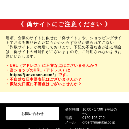
《 偽サイトにご注意ください 》
近頃、企業のサイトに似せた「偽サイト」や、ショッピングサイ
トでお金を振り込んだにもかかわらず商品が送られてこない
「詐欺サイト」が急増しております。下記の不審な点がある場合
は、偽サイトの可能性がございますので、ご利用されないようお
願いいたします。
・URL（アドレス）に不審な点はございませんか？
・当ショップのURL（アドレス）は
「https://junzosen.com/」
です。
・不自然な日本語表記はございませんか？
・振込先口座に不審点はございませんか？
受付時間
10:00 - 17:00（平日の
み）
お問い合わせ
電話
0120-103-712
メール
order@marukai.co.jp