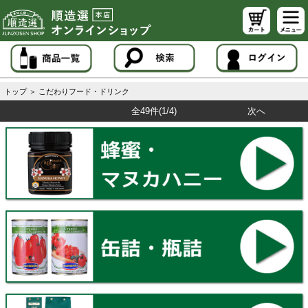
トップ
＞
こだわりフード・ドリンク
全49件
(1/4)
次へ