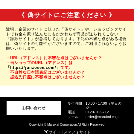
《 偽サイトにご注意ください 》
近頃、企業のサイトに似せた「偽サイト」や、ショッピングサイ
トでお金を振り込んだにもかかわらず商品が送られてこない
「詐欺サイト」が急増しております。下記の不審な点がある場合
は、偽サイトの可能性がございますので、ご利用されないようお
願いいたします。
・URL（アドレス）に不審な点はございませんか？
・当ショップのURL（アドレス）は
「https://junzosen.com/」
です。
・不自然な日本語表記はございませんか？
・振込先口座に不審点はございませんか？
受付時間
10:00 - 17:00（平日の
み）
お問い合わせ
電話
0120-103-712
メール
order@marukai.co.jp
Copyright © Marukai Corporation All Right Reserved.
PCサイト
| スマフォサイト