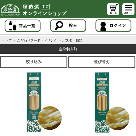
トップ
＞
こだわりフード・ドリンク
＞
パスタ・麺類
全6件
(1/1)
絞り込み
並び替え