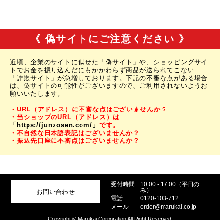
《 偽サイトにご注意ください 》
近頃、企業のサイトに似せた「偽サイト」や、ショッピングサイ
トでお金を振り込んだにもかかわらず商品が送られてこない
「詐欺サイト」が急増しております。下記の不審な点がある場合
は、偽サイトの可能性がございますので、ご利用されないようお
願いいたします。
・URL（アドレス）に不審な点はございませんか？
・当ショップのURL（アドレス）は
「https://junzosen.com/」
です。
・不自然な日本語表記はございませんか？
・振込先口座に不審点はございませんか？
受付時間
10:00 - 17:00（平日の
み）
お問い合わせ
電話
0120-103-712
メール
order@marukai.co.jp
Copyright © Marukai Corporation All Right Reserved.