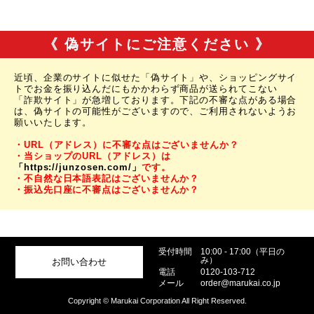
《 偽サイトにご注意ください 》
近頃、企業のサイトに似せた「偽サイト」や、ショッピングサイ
トでお金を振り込んだにもかかわらず商品が送られてこない
「詐欺サイト」が急増しております。下記の不審な点がある場合
は、偽サイトの可能性がございますので、ご利用されないようお
願いいたします。
・URL（アドレス）に不審な点はございませんか？
・当ショップのURL（アドレス）は
「https://junzosen.com/」
です。
・不自然な日本語表記はございませんか？
・振込先口座に不審点はございませんか？
受付時間
10:00 - 17:00（平日の
み）
お問い合わせ
電話
0120-103-712
メール
order@marukai.co.jp
Copyright © Marukai Corporation All Right Reserved.