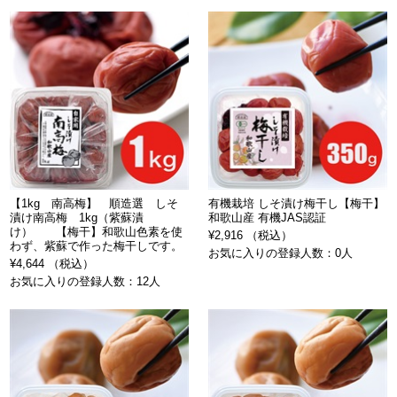
【1kg 南高梅】 順造選 しそ
有機栽培 しそ漬け梅干し【梅干】
漬け南高梅 1kg（紫蘇漬
和歌山産 有機JAS認証
け） 【梅干】和歌山色素を使
¥2,916 （税込）
わず、紫蘇で作った梅干しです。
お気に入りの登録人数：0人
¥4,644 （税込）
お気に入りの登録人数：12人