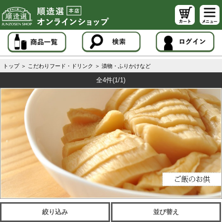
トップ
＞
こだわりフード・ドリンク
＞
漬物・ふりかけなど
全4件
(1/1)
絞り込み
並び替え