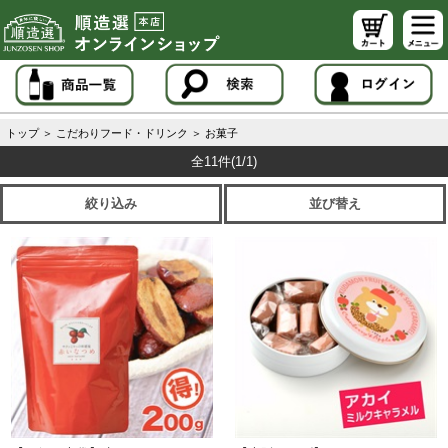
トップ
＞
こだわりフード・ドリンク
＞
お菓子
全11件
(1/1)
絞り込み
並び替え