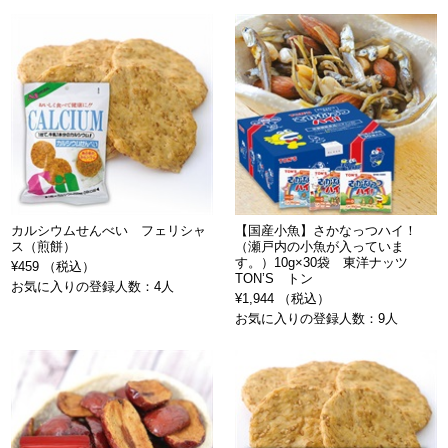
カルシウムせんべい フェリシャ
【国産小魚】さかなっつハイ！
ス（煎餅）
（瀬戸内の小魚が入っていま
す。）10g×30袋 東洋ナッツ
¥459 （税込）
TON’S トン
お気に入りの登録人数：4人
¥1,944 （税込）
お気に入りの登録人数：9人