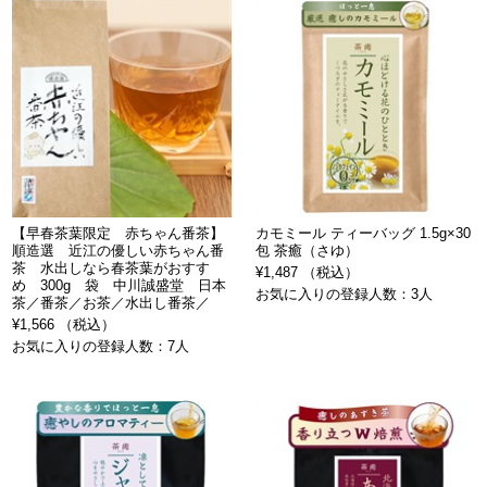
【早春茶葉限定 赤ちゃん番茶】
カモミール ティーバッグ 1.5g×30
順造選 近江の優しい赤ちゃん番
包 茶癒（さゆ）
茶 水出しなら春茶葉がおすす
¥1,487 （税込）
め 300g 袋 中川誠盛堂 日本
お気に入りの登録人数：3人
茶／番茶／お茶／水出し番茶／
¥1,566 （税込）
お気に入りの登録人数：7人