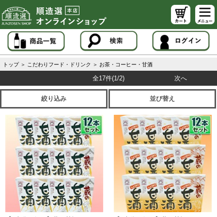
トップ
＞
こだわりフード・ドリンク
＞
お茶・コーヒー・甘酒
全17件
(1/2)
次へ
絞り込み
並び替え