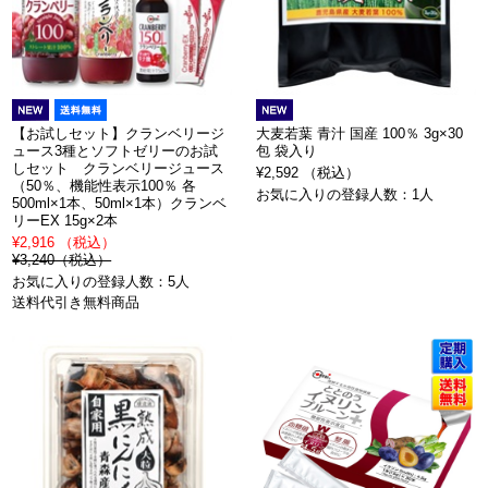
【お試しセット】クランベリージ
大麦若葉 青汁 国産 100％ 3g×30
ュース3種とソフトゼリーのお試
包 袋入り
しセット クランベリージュース
¥2,592 （税込）
（50％、機能性表示100％ 各
お気に入りの登録人数：1人
500ml×1本、50ml×1本）クランベ
リーEX 15g×2本
¥2,916 （税込）
¥3,240（税込）
お気に入りの登録人数：5人
送料代引き無料商品