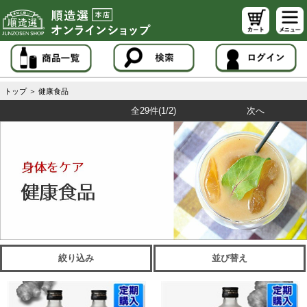
トップ
＞
健康食品
全29件
(1/2)
次へ
絞り込み
並び替え