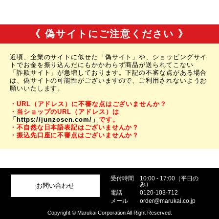
《 偽サイトにご注意ください 》
近頃、企業のサイトに似せた「偽サイト」や、ショッピングサイ
トでお金を振り込んだにもかかわらず商品が送られてこない
「詐欺サイト」が急増しております。下記の不審な点がある場合
は、偽サイトの可能性がございますので、ご利用されないようお
願いいたします。
・URL（アドレス）に不審な点はございませんか？
・当ショップのURL（アドレス）は
「https://junzosen.com/」
です。
・不自然な日本語表記はございませんか？
・振込先口座に不審点はございませんか？
受付時間
10:00 - 17:00（平日の
み）
お問い合わせ
電話
0120-103-712
メール
order@marukai.co.jp
Copyright © Marukai Corporation All Right Reserved.