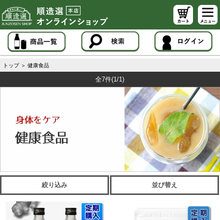
トップ
＞
健康食品
全7件
(1/1)
絞り込み
並び替え