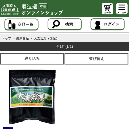
トップ
＞
健康食品
＞
大麦若葉（国産）
全1件
(1/1)
絞り込み
並び替え