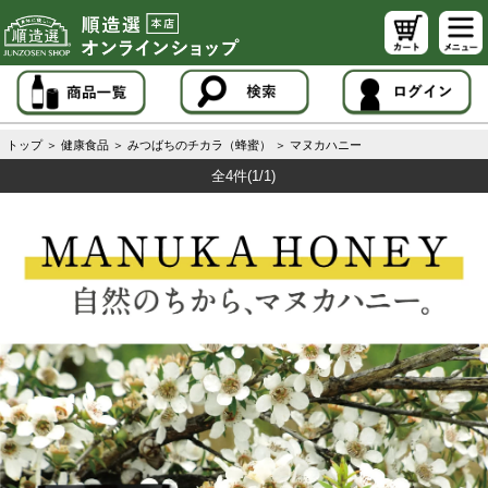
トップ
＞
健康食品
＞
みつばちのチカラ（蜂蜜）
＞
マヌカハニー
全4件
(1/1)