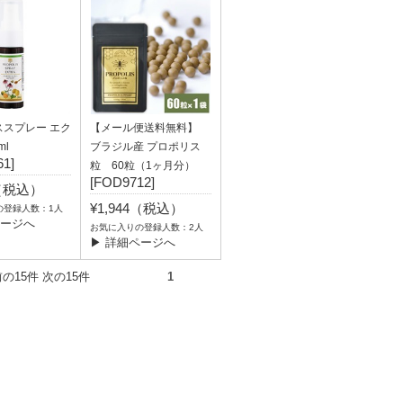
ススプレー エク
【メール便送料無料】
ml
ブラジル産 プロポリス
1]
粒 60粒（1ヶ月分）
[FOD9712]
2（税込）
¥1,944（税込）
の登録人数：1人
ページへ
お気に入りの登録人数：2人
▶ 詳細ページへ
件） 前の15件 次の15件
1