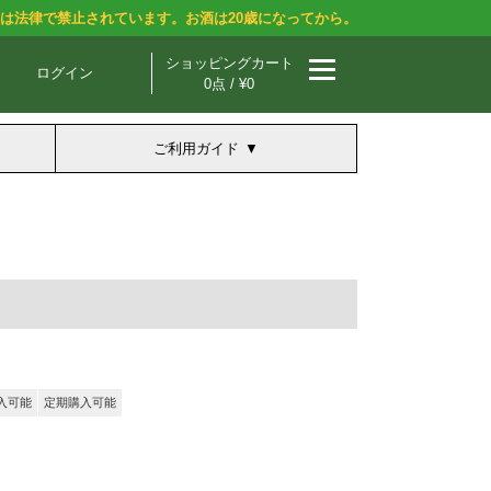
酒は法律で禁止されています。お酒は20歳になってから。
ショッピングカート
ログイン
0点 / ¥0
ご利用ガイド
入可能
定期購入可能