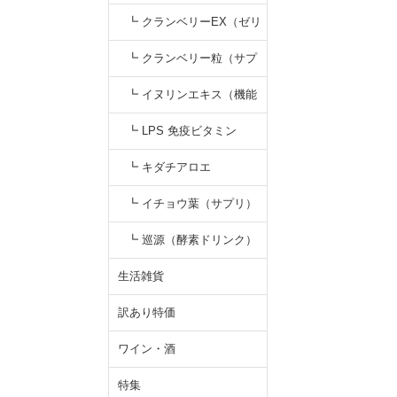
（すっぽんはちみつ）
┗ クランベリーEX（ゼリ
ー）
┗ クランベリー粒（サプ
リ）
┗ イヌリンエキス（機能
性食品）
┗ LPS 免疫ビタミン
┗ キダチアロエ
┗ イチョウ葉（サプリ）
┗ 巡源（酵素ドリンク）
生活雑貨
訳あり特価
ワイン・酒
特集