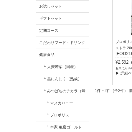
お試しセット
ギフトセット
定期コース
プロポリ
こだわりフード・ドリンク
ストラ 20
[FOD216
健康食品
¥2,59
┗ 大麦若葉（国産）
お気に入り
▶ 詳細
┗ 黒にんにく（熟成）
1件～2件（全2
┗ みつばちのチカラ（蜂
蜜）
┗ マヌカハニー
┗ プロポリス
┗ 本家 亀蜜ゴールド