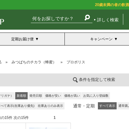
20歳未満の者の飲
詳しく検索
定期お届け便
キャンペーン
品
»
みつばちのチカラ（蜂蜜）
»
プロポリス
条件を指定して検索
フリガナ）
新着順
発売日順
価格が安い
価格が高い
お気に入り登録数
通常・定期
すべて表示(在庫あり優先)
在庫ありのみ表示
すべて表示
通常購
件） 前の15件 次の15件
1