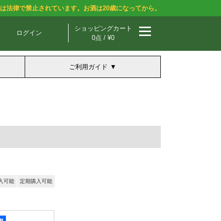
酒は法律で禁止されています。お酒は20歳になってから。
ショッピングカート
ログイン
0点 / ¥0
ご利用ガイド
入可能
定期購入可能