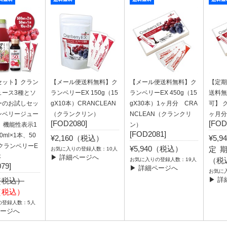
セット】クラン
【メール便送料無料】ク
【メール便送料無料】ク
【定期
ュース3種とソ
ランベリーEX 150g（15
ランベリーEX 450g（15
送料無
ーのお試しセッ
gX10本）CRANCLEAN
gX30本）1ヶ月分 CRA
可】 
ンベリージュー
（クランクリン）
NCLEAN（クランクリ
ヶ月分
[FOD2080]
[FOD
、機能性表示1
ン）
[FOD2081]
0ml×1本、50
¥2,160（税込）
¥5,
）クランベリーE
¥5,940（税込）
定期
お気に入りの登録人数：10人
本
▶ 詳細ページへ
（税
お気に入りの登録人数：19人
79]
▶ 詳細ページへ
お気に
▶ 詳
0（税込）
6（税込）
の登録人数：5人
ページへ