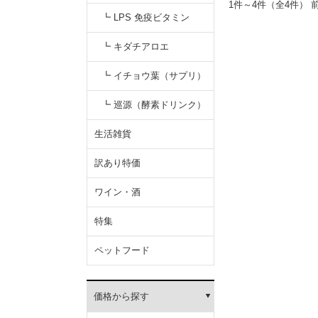
1件～4件（全4
性食品）
┗ LPS 免疫ビタミン
┗ キダチアロエ
┗ イチョウ葉（サプリ）
┗ 巡源（酵素ドリンク）
生活雑貨
訳あり特価
ワイン・酒
特集
ペットフード
価格から探す