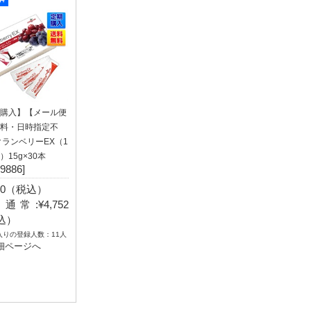
購入】【メール便
料・日時指定不
クランベリーEX（1
）15g×30本
9886]
940（税込）
通常:¥4,752
込）
入りの登録人数：11人
細ページへ