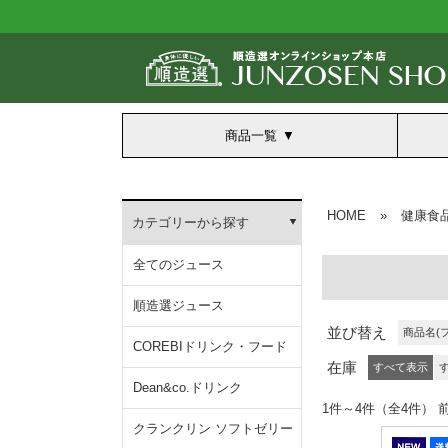
商品一覧
HOME
»
健康食
カテゴリーから探す
全てのジュース
順造選ジュース
並び替え
商品名(
COREBIドリンク・フード
在庫
すべて表示
Dean&co.ドリンク
1件～4件（全4
クランクリン ソフトゼリー