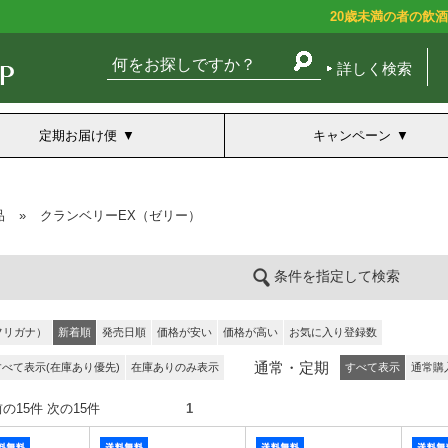
20歳未満の者の飲
詳しく検索
定期お届け便
キャンペーン
品
»
クランベリーEX（ゼリー）
条件を指定して検索
フリガナ）
新着順
発売日順
価格が安い
価格が高い
お気に入り登録数
通常・定期
すべて表示(在庫あり優先)
在庫ありのみ表示
すべて表示
通常購
件） 前の15件 次の15件
1