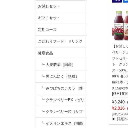
お試しセット
ギフトセット
定期コース
こだわりフード・ドリンク
【お試し
ベリージ
健康食品
フトゼリ
ト クラ
┗ 大麦若葉（国産）
ス（50％
┗ 黒にんにく（熟成）
00％ 各50
ml×1本
┗ みつばちのチカラ（蜂
X 15g×2
[GFT610
蜜）
┗ クランベリーEX（ゼリ
¥3,24
¥2,91
ー）
┗ クランベリー粒（サプ
お気に入り
▶ 詳細
リ）
┗ イヌリンエキス（機能