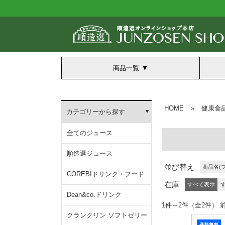
商品一覧
HOME
»
健康食
カテゴリーから探す
全てのジュース
順造選ジュース
並び替え
商品名(
COREBIドリンク・フード
在庫
すべて表示
Dean&co.ドリンク
1件～2件（全2
クランクリン ソフトゼリー