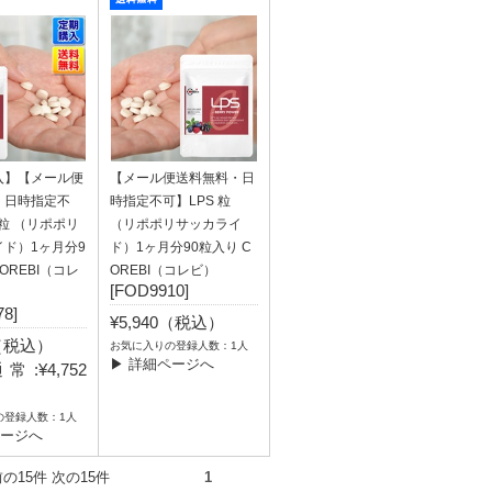
入】【メール便
【メール便送料無料・日
・日時指定不
時指定不可】LPS 粒
 粒 （リポポリ
（リポポリサッカライ
ド）1ヶ月分9
ド）1ヶ月分90粒入り C
OREBI（コレ
OREBI（コレビ）
[FOD9910]
8]
¥5,940（税込）
0（税込）
お気に入りの登録人数：1人
▶ 詳細ページへ
:¥4,752
）
の登録人数：1人
ページへ
件） 前の15件 次の15件
1