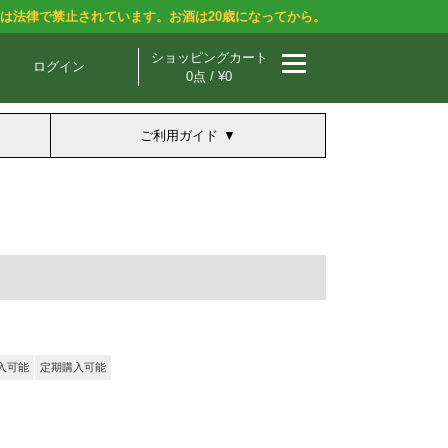
酒は法律で禁止されています。お酒は20歳になってから。
ショッピングカート
ログイン
0点 / ¥0
ご利用ガイド
入可能
定期購入可能