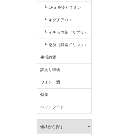
性食品）
┗ LPS 免疫ビタミン
┗ キダチアロエ
┗ イチョウ葉（サプリ）
┗ 巡源（酵素ドリンク）
生活雑貨
訳あり特価
ワイン・酒
特集
ペットフード
価格から探す