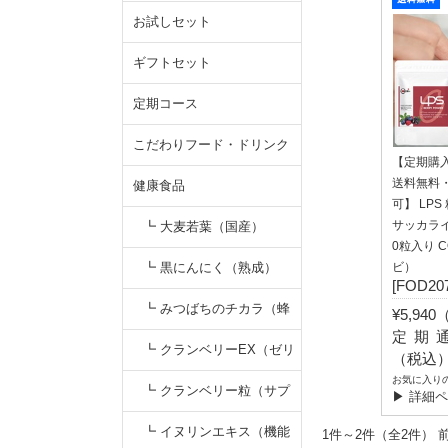
お試しセット
ギフトセット
定期コース
こだわりフード・ドリンク
【定期購
送料無料
健康食品
可】 LPS
サッカライ
┗ 大麦若葉（国産）
0粒入り C
┗ 黒にんにく（熟成）
ビ）
[FOD207
┗ みつばちのチカラ（蜂
¥5,94
定期通常
蜜）
┗ クランベリーEX（ゼリ
（税込
お気に入り
ー）
┗ クランベリー粒（サプ
▶ 詳細
リ）
┗ イヌリンエキス（機能
1件～2件（全2