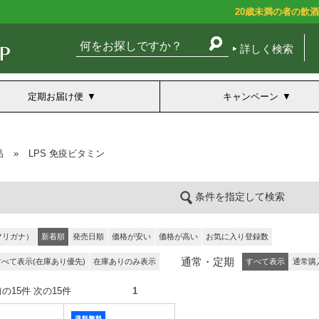
20歳未満の者の飲
詳しく検索
定期お届け便
キャンペーン
品
»
LPS 免疫ビタミン
条件を指定して検索
フリガナ）
新着順
発売日順
価格が安い
価格が高い
お気に入り登録数
通常・定期
すべて表示(在庫あり優先)
在庫ありのみ表示
すべて表示
通常購
件） 前の15件 次の15件
1