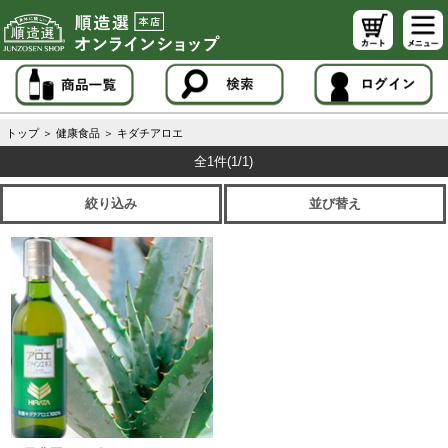
トップ
＞
健康食品
＞
キダチアロエ
全1件
(1/1)
絞り込み
並び替え